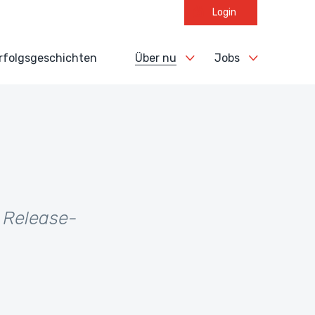
Login
rfolgsgeschichten
Über nu
Jobs
n Release-